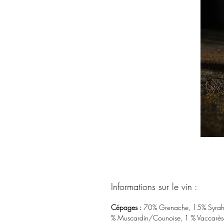
Informations sur le vin :
Cépages :
70% Grenache, 15% Syrah,
% Muscardin/Counoise, 1 % Vaccarès