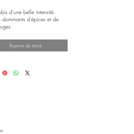
bis d'une belle intensité.
 dominants d'épices et de
rouges.
ilibre et richesse sont les
res principaux de ce vin.
Rupture de stock
pe