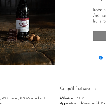
Robe ru
Arômes
fruits 
Bel équ
caractè
Ce qu'il faut savoir :
 4% Cinsault, 8 % Mourvèdre, 1
Millésime :
2016
e
Appellation :
Châteauneuf-du-Pa