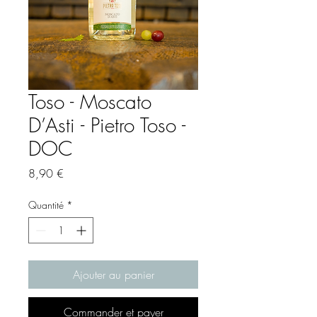
Toso - Moscato
D’Asti - Pietro Toso -
DOC
Prix
8,90 €
Quantité
*
Ajouter au panier
Commander et payer