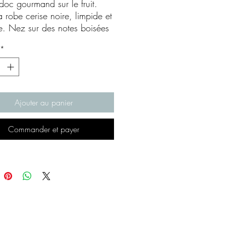
oc gourmand sur le fruit.
a robe cerise noire, limpide et
te. Nez sur des notes boisées
 grillées, de fruits noirs,
*
es. Une bouche équilibrée,
t fraîche quelques tanins sur
cheur qui se poliront avec le
Ajouter au panier
Commander et payer