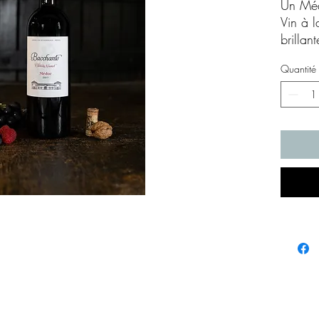
Un Méd
Vin à l
brillan
finement
Quantité
d’épic
ronde e
la fraî
temps.