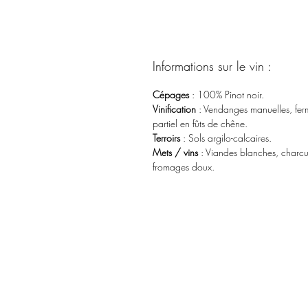
Informations sur le vin :
Cépages
: 100% Pinot noir.
Vinification
: Vendanges manuelles, fer
partiel en fûts de chêne.
Terroirs
: Sols argilo-calcaires.
Mets / vins
: Viandes blanches, charcute
fromages doux.