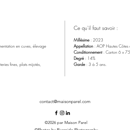
Ce qu'il faut savoir :
Millésime
: 2023
mentation en cuves, élevage
Appellation
: AOP Hautes Côtes
Conditionnement
: Carton 6 x 75
Degré
: 14%
ries fines, plats mijotés,
Garde
: 3 à 5 ans.
contact@maisonparel.com
©2026 par Maison Parel
©Photos by Riverside Photography