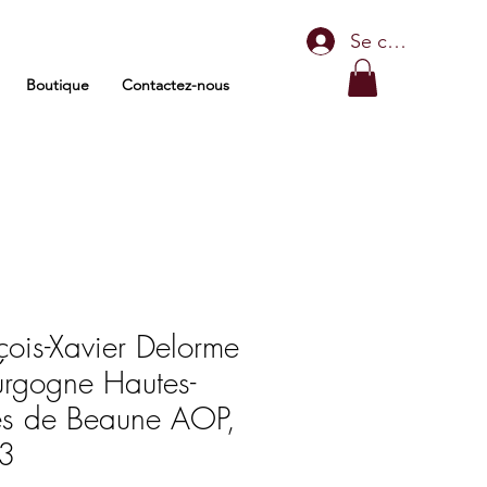
Se connecter
Boutique
Contactez-nous
çois-Xavier Delorme
urgogne Hautes-
es de Beaune AOP,
3