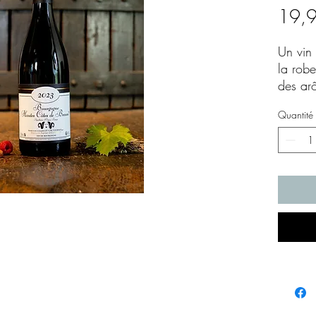
19,
Un vin 
la robe
des ar
cerise 
Quantité
subtile
d’épice
portée 
tanins 
2023 p