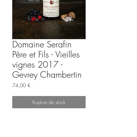
Domaine Serafin
Père et Fils - Vieilles
vignes 2017 -
Gevrey Chambertin
Prix
74,00 €
Rupture de stock
Un nez débordant d'arômes de
cerises, de réglisse et
de chocolat noir, mêlés à des