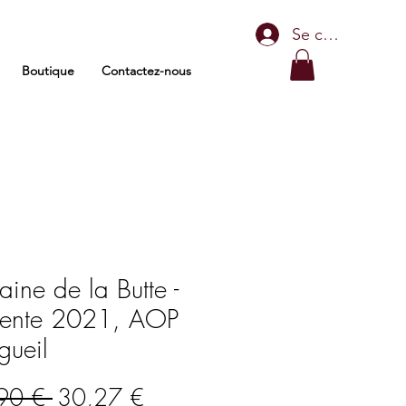
Se connecter
Boutique
Contactez-nous
ine de la Butte -
Pente 2021, AOP
gueil
Prix
Prix
90 € 
30,27 €