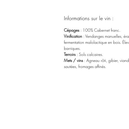
Informations sur le vin :
Cépages
: 100% Cabernet franc.
Vinification
: Vendanges manuelles, éraf
fermentation malolactique en bois. Él
barriques.
Terroirs
: Sols calcaires.
Mets / vins
: Agneau rôti, gibier, vian
sautées, fromages affinés.