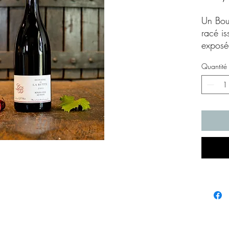
Un Bou
racé is
exposée
caracté
Quantité
un nez 
mûrs, r
végéta
bouche
de tani
belle l