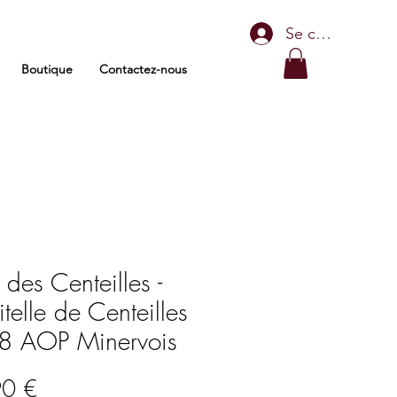
Se connecter
Boutique
Contactez-nous
 des Centeilles -
telle de Centeilles
8 AOP Minervois
Prix
90 €