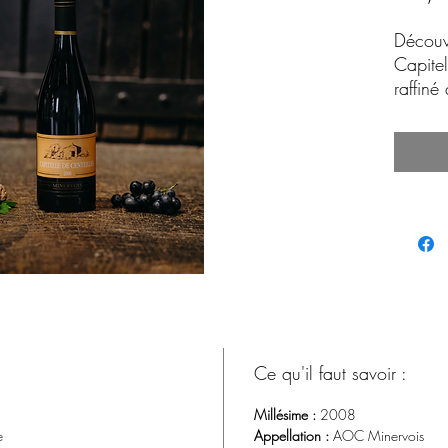
Découv
Capitel
raffiné
l'AOP M
millés
complex
équilib
gustati
mainte
occasi
Ce qu'il faut savoir :
Millésime :
2008
le
Appellation :
AOC Minervois