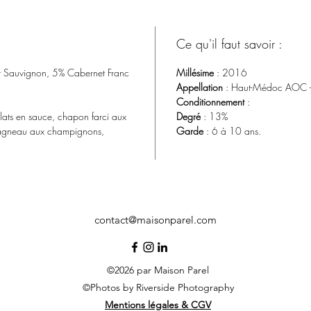
Ce qu'il faut savoir :
 Sauvignon, 5% Cabernet Franc
Millésime
: 2016
Appellation
: Haut-Médoc AOC –
Conditionnement
:
plats en sauce, chapon farci aux
Degré
: 13%
d'agneau aux champignons,
Garde
: 6 à 10 ans.
contact@maisonparel.com
©2026 par Maison Parel
©Photos by Riverside Photography
Mentions légales & CGV