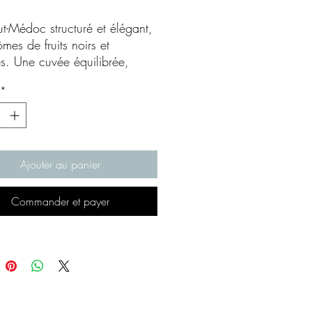
t-Médoc structuré et élégant,
mes de fruits noirs et
s. Une cuvée équilibrée,
par des tanins fins et une
*
longueur en bouche.
Ajouter au panier
Commander et payer