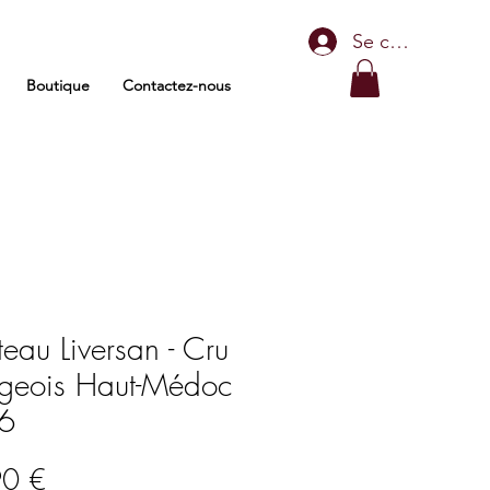
Se connecter
Boutique
Contactez-nous
eau Liversan - Cru
geois Haut-Médoc
6
Prix
90 €