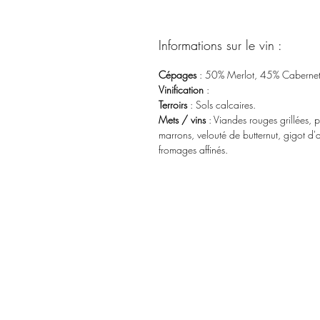
Informations sur le vin :
Cépages
: 50% Merlot, 45% Cabernet
Vinification
:
Terroirs
: Sols calcaires.
Mets / vins
: Viandes rouges grillées, 
marrons, velouté de butternut, gigot 
fromages affinés.