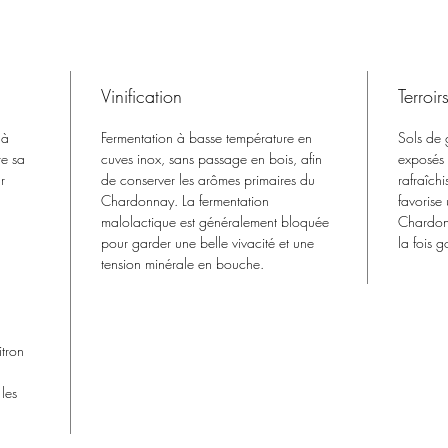
Vinification
Terroir
 à
Fermentation à basse température en
Sols de g
re sa
cuves inox, sans passage en bois, afin
exposés 
r
de conserver les arômes primaires du
rafraîchi
Chardonnay. La fermentation
favorise
malolactique est généralement bloquée
Chardonn
pour garder une belle vivacité et une
la fois g
tension minérale en bouche.
itron
 les