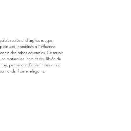
s
alets roulés et d’argiles rouges,
plein sud, combinés à l’influence
ssante des brises cévenoles. Ce terroir
 une maturation lente et équilibrée du
ay, permettant d’obtenir des vins à
ourmands, frais et élégants.