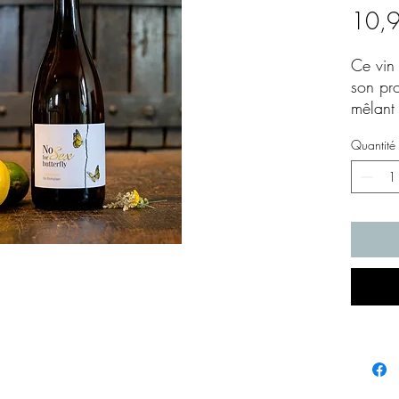
10,
Ce vin 
son pr
mêlant
pêche 
Quantité
blanche
exprim
du terr
conserv
en apér
estival