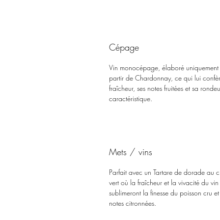
Cépage
Vin monocépage, élaboré uniquement
partir de Chardonnay, ce qui lui confè
fraîcheur, ses notes fruitées et sa rondeu
caractéristique.
Mets / vins
Parfait avec un Tartare de dorade au c
vert où la fraîcheur et la vivacité du vin
sublimeront la finesse du poisson cru et
notes citronnées.